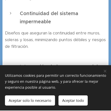
Continuidad del sistema
impermeable
Diseños que aseguran la continuidad entre muros,
soleras y losas, minimizando puntos débiles y riesgos
de filtración.
Integración de barreras especiales
Utilizamos cookies para permitir un correcto funcionamiento
Posibilidad de incorporar sistemas específicos como
y seguro en nuestra página web, y para ofrecer la mejor
barreras frente al gas radón
y soluciones
experiencia posible al usuario.
anticapilaridad en soleras.
Aceptar solo lo necesario
Aceptar todo